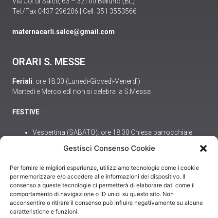
Via Col di Salce, 63 – 32100 Belluno (BL)
Tel./Fax 0437 296206 | Cell. 351 3553566
maternacarli.salce@gmail.com
ORARI S. MESSE
Feriali
: ore 18.30 (Lunedì-Giovedì-Venerdì)
Martedì e Mercoledì non si celebra la S.Messa
FESTIVE
:
Vespertina (SABATO): ore 18.30 Chiesa parrocchiale
ore 9.00 Chiesa di San Fermo – Baldeniga
Gestisci Consenso Cookie
ore 10.30 Chiesa parrocchiale
Per fornire le migliori esperienze, utilizziamo tecnologie come i cookie
per memorizzare e/o accedere alle informazioni del dispositivo. Il
consenso a queste tecnologie ci permetterà di elaborare dati come il
comportamento di navigazione o ID unici su questo sito. Non
COLLEGAMENTI UTILI
acconsentire o ritirare il consenso può influire negativamente su alcune
caratteristiche e funzioni.