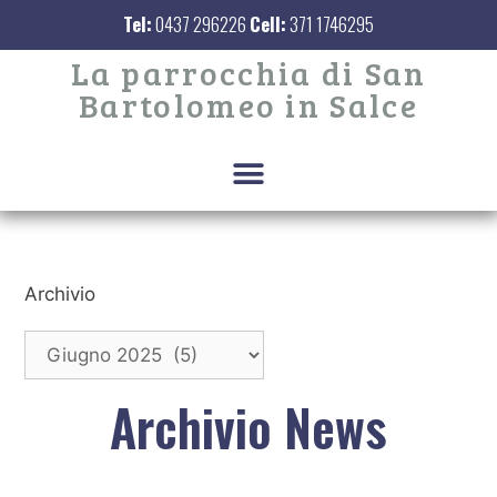
Tel:
0437 296226
Cell:
371 1746295
La parrocchia di San
Bartolomeo in Salce
Archivio
Archivio News