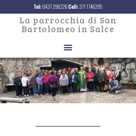
Tel:
0437 296226
Cell:
371 1746295
La parrocchia di San
Bartolomeo in Salce