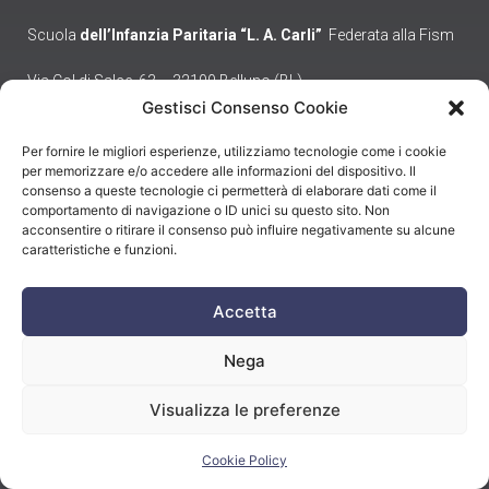
Scuola
dell’Infanzia Paritaria “L. A. Carli”
Federata alla Fism
Via Col di Salce, 63 – 32100 Belluno (BL)
Tel./Fax 0437 296206 | Cell. 351 3553566
Gestisci Consenso Cookie
maternacarli.salce@gmail.com
Per fornire le migliori esperienze, utilizziamo tecnologie come i cookie
per memorizzare e/o accedere alle informazioni del dispositivo. Il
consenso a queste tecnologie ci permetterà di elaborare dati come il
comportamento di navigazione o ID unici su questo sito. Non
ORARI S. MESSE
acconsentire o ritirare il consenso può influire negativamente su alcune
caratteristiche e funzioni.
Feriali
: ore 18.30 (Lunedì-Giovedì-Venerdì)
Martedì e Mercoledì non si celebra la S.Messa
Accetta
FESTIVE
:
Nega
Vespertina (SABATO): ore 18.30 Chiesa parrocchiale
ore 9.00 Chiesa di San Fermo – Baldeniga
Visualizza le preferenze
ore 10.30 Chiesa parrocchiale
Cookie Policy